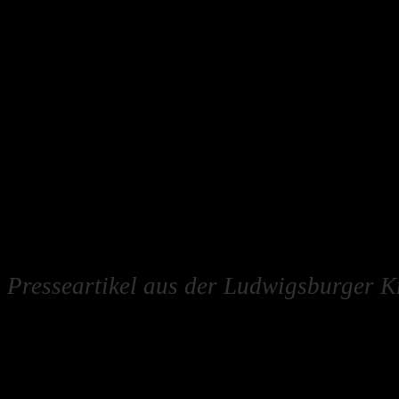
Presseartikel aus der Ludwigsburger K
23.06.2015 14:12
BDR nominiert Starter für die BMX-
Frankfurt (rad-net) - Der Bund Deutsc