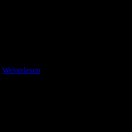
Baden-Wuerttembergische Landesverbandsmeiste
und Beginners-Cup am 16.06.2013
Meine Pokal-Sammlung
168
an der Zahl :)
Weiterlesen
Regio-TV
BaWue-Cup Gesamtwertung
BaWü-Cup Gesamtwertung
1. Platz in 20" und 24"