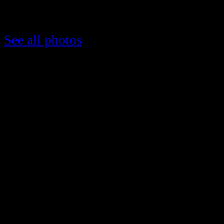
See all photos
SWR 1 - Landesschau aktuell
SWR1
- Landesschau aktuell -
Baden-Württemberg - 16.04.2016
Sportlerehrung Remseck 2015
BUNDESLIGAFINALE 2014