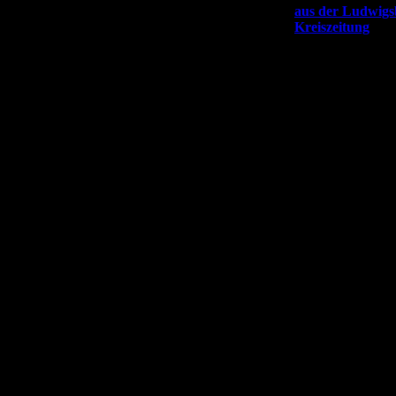
aus der Ludwigs
Kreiszeitung
(10.0
Nominated for Worldchampionsh
I'm really happy to be nominated for the
Zolder/Belgium!