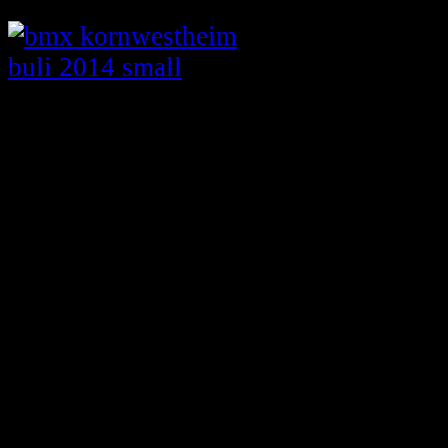
BaWü-Cup Kornwestheim
3-Nationen-Cup in Zolder
Am 14./15. September 2013 findet in Zolder d
BaWue-Meisterschaft 2013
Ba
den-Wuertte
mbergische
Landesverbands-Meister-schaft
BaWue-/Beginners-Cup am 15.06.2013