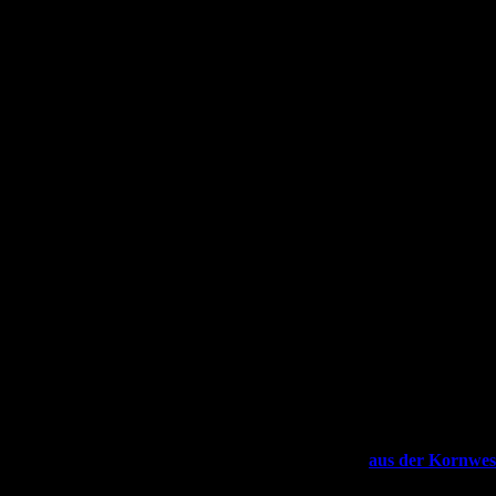
VIZEMEIST
Elite Women
Deutsche Meis
TimeTrail Junior
Von links: Sandra Pavokovic, Nadja Pries,
Regula Runge
PRESSEARTI
aus der Kornwes
(10.07.2015)