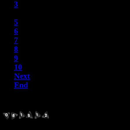
3
4
5
6
7
8
9
10
Next
End
counter
Me@Instagram