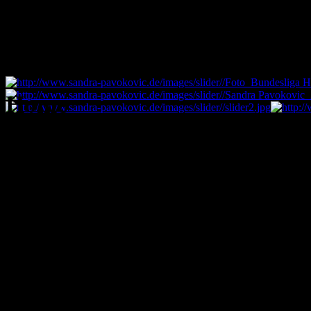
Home
BMX World Championships in Z
I had some bad luck at the world championships. After a good first straight in the
outside line I was on a qualifying position for the main final but than I crashed t
canadian girl Daina Tuchscherer and we lost our final places. Not the best race day
happens
(21.-25. Juli 2015)